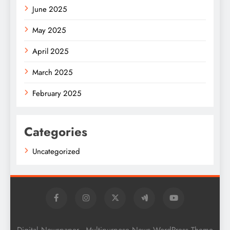
June 2025
May 2025
April 2025
March 2025
February 2025
Categories
Uncategorized