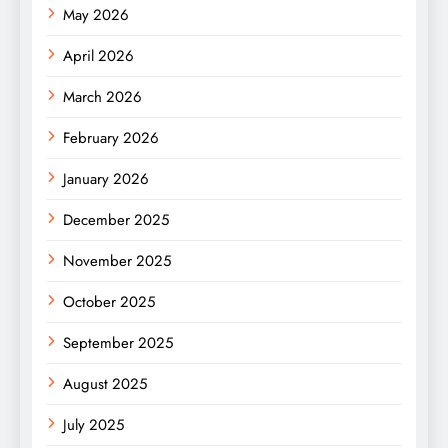
May 2026
April 2026
March 2026
February 2026
January 2026
December 2025
November 2025
October 2025
September 2025
August 2025
July 2025