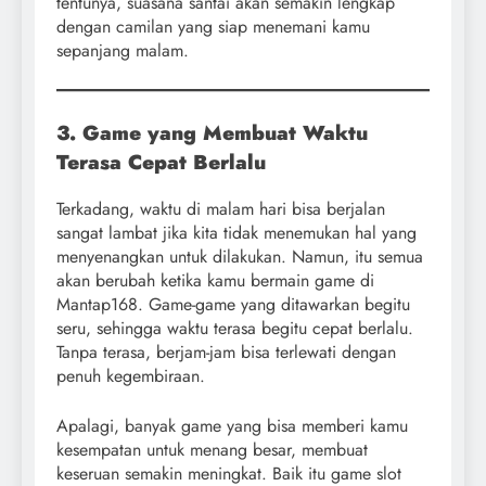
tentunya, suasana santai akan semakin lengkap
dengan camilan yang siap menemani kamu
sepanjang malam.
3. Game yang Membuat Waktu
Terasa Cepat Berlalu
Terkadang, waktu di malam hari bisa berjalan
sangat lambat jika kita tidak menemukan hal yang
menyenangkan untuk dilakukan. Namun, itu semua
akan berubah ketika kamu bermain game di
Mantap168. Game-game yang ditawarkan begitu
seru, sehingga waktu terasa begitu cepat berlalu.
Tanpa terasa, berjam-jam bisa terlewati dengan
penuh kegembiraan.
Apalagi, banyak game yang bisa memberi kamu
kesempatan untuk menang besar, membuat
keseruan semakin meningkat. Baik itu game slot