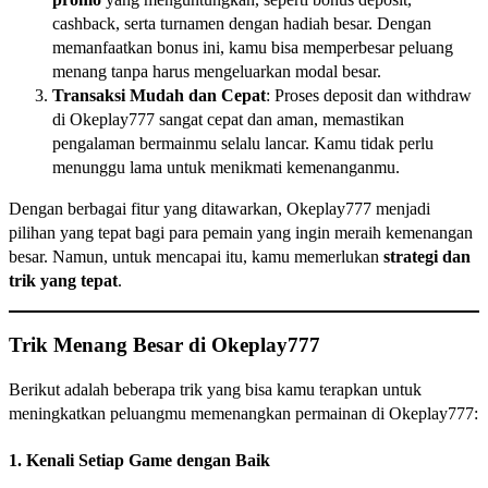
cashback, serta turnamen dengan hadiah besar. Dengan
memanfaatkan bonus ini, kamu bisa memperbesar peluang
menang tanpa harus mengeluarkan modal besar.
Transaksi Mudah dan Cepat
: Proses deposit dan withdraw
di Okeplay777 sangat cepat dan aman, memastikan
pengalaman bermainmu selalu lancar. Kamu tidak perlu
menunggu lama untuk menikmati kemenanganmu.
Dengan berbagai fitur yang ditawarkan, Okeplay777 menjadi
pilihan yang tepat bagi para pemain yang ingin meraih kemenangan
besar. Namun, untuk mencapai itu, kamu memerlukan
strategi dan
trik yang tepat
.
Trik Menang Besar di Okeplay777
Berikut adalah beberapa trik yang bisa kamu terapkan untuk
meningkatkan peluangmu memenangkan permainan di Okeplay777:
1.
Kenali Setiap Game dengan Baik