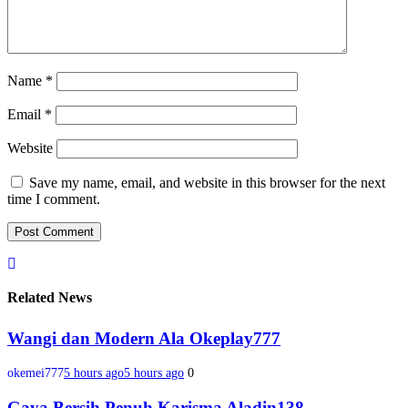
Name
*
Email
*
Website
Save my name, email, and website in this browser for the next
time I comment.
Related News
Wangi dan Modern Ala Okeplay777
okemei777
5 hours ago
5 hours ago
0
Gaya Bersih Penuh Karisma Aladin138