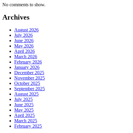
No comments to show.
Archives
August 2026
July 2026
June 2026
May 2026
April 2026
March 2026
February 2026
January 2026
December 2025
November 2025
October 2025
September 2025
August 2025
July 2025
June 2025
May 2025
April 2025
March 2025
February 2025