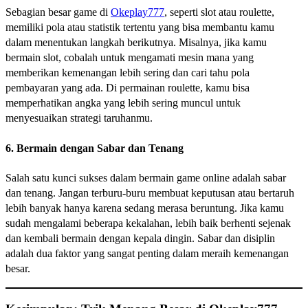
Sebagian besar game di
Okeplay777
, seperti slot atau roulette,
memiliki pola atau statistik tertentu yang bisa membantu kamu
dalam menentukan langkah berikutnya. Misalnya, jika kamu
bermain slot, cobalah untuk mengamati mesin mana yang
memberikan kemenangan lebih sering dan cari tahu pola
pembayaran yang ada. Di permainan roulette, kamu bisa
memperhatikan angka yang lebih sering muncul untuk
menyesuaikan strategi taruhanmu.
6.
Bermain dengan Sabar dan Tenang
Salah satu kunci sukses dalam bermain game online adalah sabar
dan tenang. Jangan terburu-buru membuat keputusan atau bertaruh
lebih banyak hanya karena sedang merasa beruntung. Jika kamu
sudah mengalami beberapa kekalahan, lebih baik berhenti sejenak
dan kembali bermain dengan kepala dingin. Sabar dan disiplin
adalah dua faktor yang sangat penting dalam meraih kemenangan
besar.