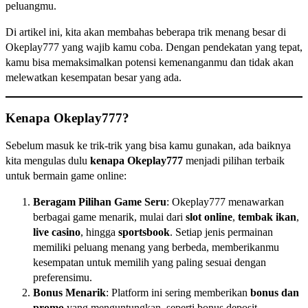
peluangmu.
Di artikel ini, kita akan membahas beberapa trik menang besar di
Okeplay777 yang wajib kamu coba. Dengan pendekatan yang tepat,
kamu bisa memaksimalkan potensi kemenanganmu dan tidak akan
melewatkan kesempatan besar yang ada.
Kenapa Okeplay777?
Sebelum masuk ke trik-trik yang bisa kamu gunakan, ada baiknya
kita mengulas dulu
kenapa Okeplay777
menjadi pilihan terbaik
untuk bermain game online:
Beragam Pilihan Game Seru
: Okeplay777 menawarkan
berbagai game menarik, mulai dari
slot online
,
tembak ikan
,
live casino
, hingga
sportsbook
. Setiap jenis permainan
memiliki peluang menang yang berbeda, memberikanmu
kesempatan untuk memilih yang paling sesuai dengan
preferensimu.
Bonus Menarik
: Platform ini sering memberikan
bonus dan
promo
yang menguntungkan, seperti bonus deposit,