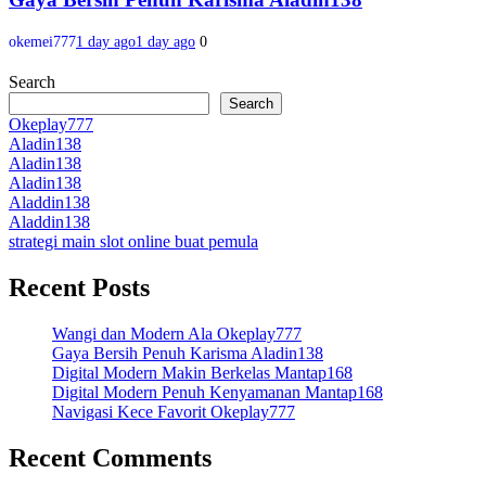
okemei777
1 day ago
1 day ago
0
Search
Search
Okeplay777
Aladin138
Aladin138
Aladin138
Aladdin138
Aladdin138
strategi main slot online buat pemula
Recent Posts
Wangi dan Modern Ala Okeplay777
Gaya Bersih Penuh Karisma Aladin138
Digital Modern Makin Berkelas Mantap168
Digital Modern Penuh Kenyamanan Mantap168
Navigasi Kece Favorit Okeplay777
Recent Comments