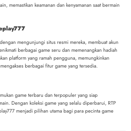
emain, memastikan keamanan dan kenyamanan saat bermain
eplay777
dengan mengunjungi situs resmi mereka, membuat akun
menikmati berbagai game seru dan memenangkan hadiah
diakan platform yang ramah pengguna, memungkinkan
mengakses berbagai fitur game yang tersedia.
emukan game terbaru dan terpopuler yang siap
ain. Dengan koleksi game yang selalu diperbarui, RTP
play777 menjadi pilihan utama bagi para pecinta game