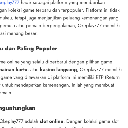
keplay777
hadir sebagai platform yang memberikan
 koleksi game terbaru dan terpopuler. Platform ini tidak
ukau, tetapi juga menjanjikan peluang kemenangan yang
 pemula atau pemain berpengalaman, Okeplay777 memiliki
sasi menang besar.
u dan Paling Populer
me online yang selalu diperbarui dengan pilihan game
mainan kartu
, atau
kasino langsung
, Okeplay777 memiliki
 game yang ditawarkan di platform ini memiliki RTP (Return
ar untuk mendapatkan kemenangan. Inilah yang membuat
emain.
enguntungkan
i Okeplay777 adalah
slot online
. Dengan koleksi game slot