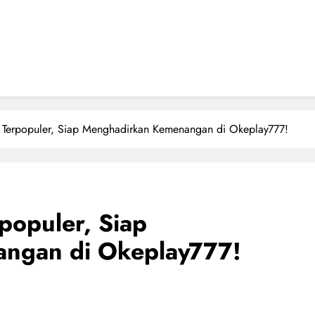
 Terpopuler, Siap Menghadirkan Kemenangan di Okeplay777!
populer, Siap
ngan di Okeplay777!