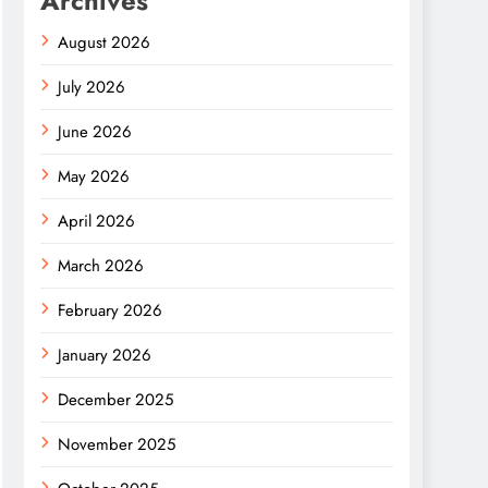
Archives
August 2026
July 2026
June 2026
May 2026
April 2026
March 2026
February 2026
January 2026
December 2025
November 2025