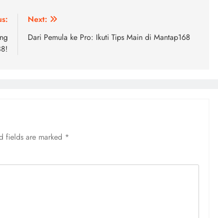
us:
Next:
ang
Dari Pemula ke Pro: Ikuti Tips Main di Mantap168
38!
d fields are marked
*