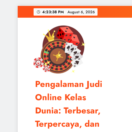
Skip
4:23:39 PM
August 6, 2026
to
content
Pengalaman Judi
Online Kelas
Dunia: Terbesar,
Terpercaya, dan