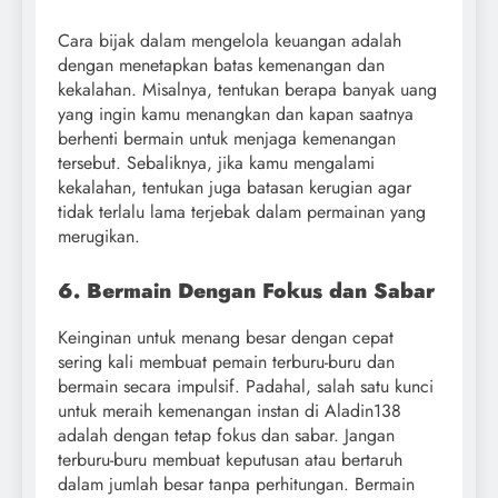
Cara bijak dalam mengelola keuangan adalah
dengan menetapkan batas kemenangan dan
kekalahan. Misalnya, tentukan berapa banyak uang
yang ingin kamu menangkan dan kapan saatnya
berhenti bermain untuk menjaga kemenangan
tersebut. Sebaliknya, jika kamu mengalami
kekalahan, tentukan juga batasan kerugian agar
tidak terlalu lama terjebak dalam permainan yang
merugikan.
6. Bermain Dengan Fokus dan Sabar
Keinginan untuk menang besar dengan cepat
sering kali membuat pemain terburu-buru dan
bermain secara impulsif. Padahal, salah satu kunci
untuk meraih kemenangan instan di Aladin138
adalah dengan tetap fokus dan sabar. Jangan
terburu-buru membuat keputusan atau bertaruh
dalam jumlah besar tanpa perhitungan. Bermain