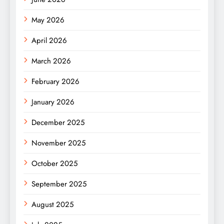
May 2026
April 2026
March 2026
February 2026
January 2026
December 2025
November 2025
October 2025
September 2025
August 2025