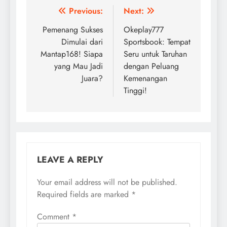
Post
Previous:
Next:
navigation
Pemenang Sukses
Okeplay777
Dimulai dari
Sportsbook: Tempat
Mantap168! Siapa
Seru untuk Taruhan
yang Mau Jadi
dengan Peluang
Juara?
Kemenangan
Tinggi!
LEAVE A REPLY
Your email address will not be published.
Required fields are marked
*
Comment
*