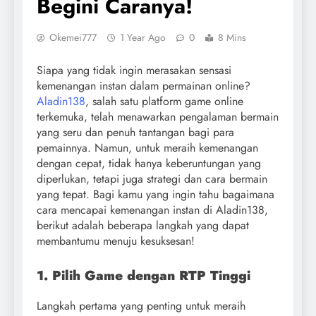
Begini Caranya!
Okemei777
1 Year Ago
0
8 Mins
Siapa yang tidak ingin merasakan sensasi
kemenangan instan dalam permainan online?
Aladin138
, salah satu platform game online
terkemuka, telah menawarkan pengalaman bermain
yang seru dan penuh tantangan bagi para
pemainnya. Namun, untuk meraih kemenangan
dengan cepat, tidak hanya keberuntungan yang
diperlukan, tetapi juga strategi dan cara bermain
yang tepat. Bagi kamu yang ingin tahu bagaimana
cara mencapai kemenangan instan di Aladin138,
berikut adalah beberapa langkah yang dapat
membantumu menuju kesuksesan!
1. Pilih Game dengan RTP Tinggi
Langkah pertama yang penting untuk meraih