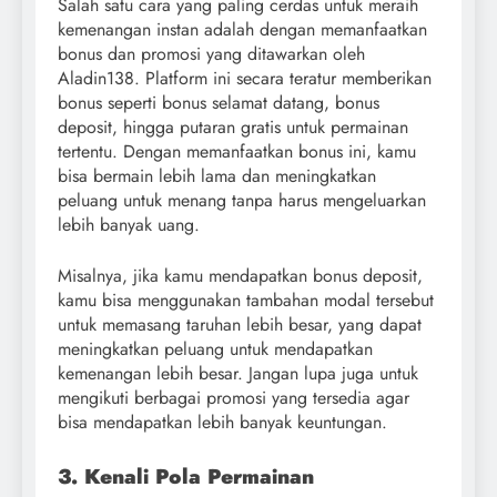
Salah satu cara yang paling cerdas untuk meraih
kemenangan instan adalah dengan memanfaatkan
bonus dan promosi yang ditawarkan oleh
Aladin138. Platform ini secara teratur memberikan
bonus seperti bonus selamat datang, bonus
deposit, hingga putaran gratis untuk permainan
tertentu. Dengan memanfaatkan bonus ini, kamu
bisa bermain lebih lama dan meningkatkan
peluang untuk menang tanpa harus mengeluarkan
lebih banyak uang.
Misalnya, jika kamu mendapatkan bonus deposit,
kamu bisa menggunakan tambahan modal tersebut
untuk memasang taruhan lebih besar, yang dapat
meningkatkan peluang untuk mendapatkan
kemenangan lebih besar. Jangan lupa juga untuk
mengikuti berbagai promosi yang tersedia agar
bisa mendapatkan lebih banyak keuntungan.
3. Kenali Pola Permainan