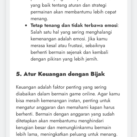
yang baik tentang aturan dan strategi
permainan akan membantumu lebih cepat
menang.
Tetap tenang dan tidak terbawa emosi
:
Salah satu hal yang sering menghalangi
kemenangan adalah emosi. Jika kamu
merasa kesal atau frustasi, sebaiknya
berhenti bermain sejenak dan kembali
dengan pikiran yang lebih jernih.
5. Atur Keuangan dengan Bijak
Keuangan adalah faktor penting yang sering
diabaikan dalam bermain game online. Agar kamu
bisa meraih kemenangan instan, penting untuk
mengatur anggaran dan memahami kapan harus
berhenti. Bermain dengan anggaran yang sudah
ditetapkan akan membantumu menghindari
kerugian besar dan memungkinkanmu bermain
lebih lama, meningkatkan peluang untuk menang.