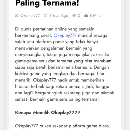
Paling Ternama!
Okemei777
1 Year Ago
0
8 Mins
Di dunia permainan online yang semakin
berkembang pesat,
Okeplay777
muncul sebagai
salah satu platform game yang tidak hanya
menawarkan pengalaman bermain yang
menyenangkan, tetapi juga menjanjikan akses ke
game-game seru dan ternama yang bisa membuat
siapa saja betah berlama-lama bermain. Dengan
koleksi game yang lengkap dan berbagai fitur
menarik, Okeplay777 hadir untuk memberikan
hiburan terbaik bagi setiap pemain. Jadi, tunggu
apa lagi? Bergabunglah sekarang juga dan nikmati
sensasi bermain game seru paling ternama!
Kenapa Memilih Okeplay777?
Okeplay777 bukan sekadar platform game biasa.