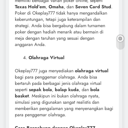
memiliki berbagai varian poker online, seperti
Texas Hold’em
,
Omaha
, dan
Seven Card Stud
.
Poker di Okeplay777 tidak hanya mengandalkan
keberuntungan, tetapi juga keterampilan dan
strategi. Anda bisa bergabung dalam turnamen
poker dengan hadiah menarik atau bermain di
meja dengan taruhan yang sesuai dengan
anggaran Anda.
Olahraga Virtual
Okeplay777 juga menyediakan
olahraga virtual
bagi para penggemar olahraga. Anda bisa
bertaruh pada berbagai jenis olahraga virtual
seperti
sepak bola
,
balap kuda
, dan
bola
basket
. Meskipun ini bukan olahraga nyata,
simulasi yang digunakan sangat realistis dan
memberikan pengalaman yang menyenangkan bagi
para penggemar olahraga.
Cara Bergabung dengan Okeplay777