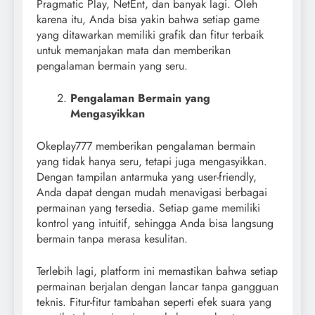
Pragmatic Play, NetEnt, dan banyak lagi. Oleh
karena itu, Anda bisa yakin bahwa setiap game
yang ditawarkan memiliki grafik dan fitur terbaik
untuk memanjakan mata dan memberikan
pengalaman bermain yang seru.
Pengalaman Bermain yang
Mengasyikkan
Okeplay777 memberikan pengalaman bermain
yang tidak hanya seru, tetapi juga mengasyikkan.
Dengan tampilan antarmuka yang user-friendly,
Anda dapat dengan mudah menavigasi berbagai
permainan yang tersedia. Setiap game memiliki
kontrol yang intuitif, sehingga Anda bisa langsung
bermain tanpa merasa kesulitan.
Terlebih lagi, platform ini memastikan bahwa setiap
permainan berjalan dengan lancar tanpa gangguan
teknis. Fitur-fitur tambahan seperti efek suara yang