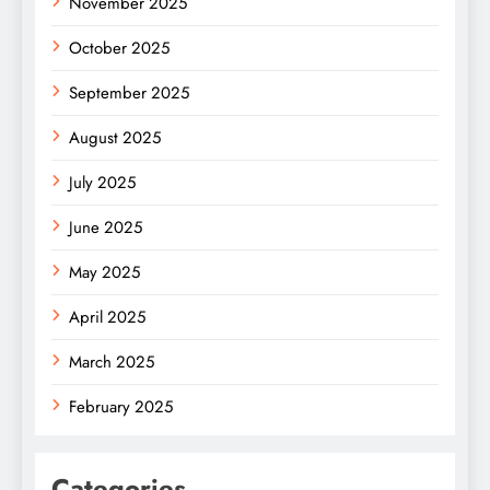
November 2025
October 2025
September 2025
August 2025
July 2025
June 2025
May 2025
April 2025
March 2025
February 2025
Categories