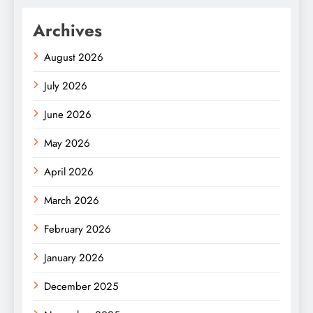
Archives
August 2026
July 2026
June 2026
May 2026
April 2026
March 2026
February 2026
January 2026
December 2025