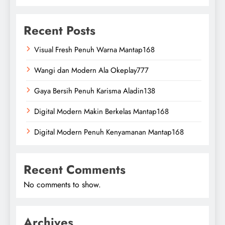
Recent Posts
Visual Fresh Penuh Warna Mantap168
Wangi dan Modern Ala Okeplay777
Gaya Bersih Penuh Karisma Aladin138
Digital Modern Makin Berkelas Mantap168
Digital Modern Penuh Kenyamanan Mantap168
Recent Comments
No comments to show.
Archives