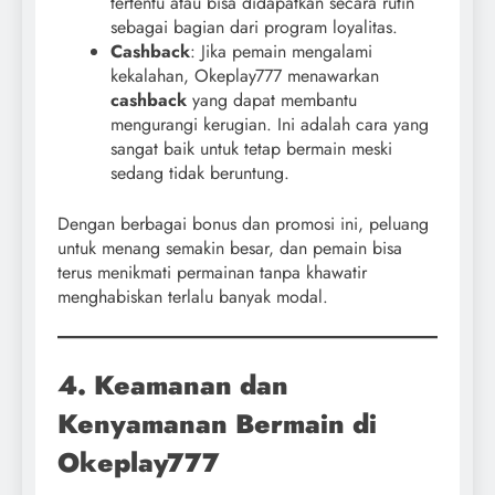
tertentu atau bisa didapatkan secara rutin
sebagai bagian dari program loyalitas.
Cashback
: Jika pemain mengalami
kekalahan, Okeplay777 menawarkan
cashback
yang dapat membantu
mengurangi kerugian. Ini adalah cara yang
sangat baik untuk tetap bermain meski
sedang tidak beruntung.
Dengan berbagai bonus dan promosi ini, peluang
untuk menang semakin besar, dan pemain bisa
terus menikmati permainan tanpa khawatir
menghabiskan terlalu banyak modal.
4. Keamanan dan
Kenyamanan Bermain di
Okeplay777