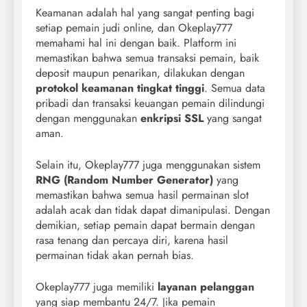
Keamanan adalah hal yang sangat penting bagi
setiap pemain judi online, dan Okeplay777
memahami hal ini dengan baik. Platform ini
memastikan bahwa semua transaksi pemain, baik
deposit maupun penarikan, dilakukan dengan
protokol keamanan tingkat tinggi
. Semua data
pribadi dan transaksi keuangan pemain dilindungi
dengan menggunakan
enkripsi SSL
yang sangat
aman.
Selain itu, Okeplay777 juga menggunakan sistem
RNG (Random Number Generator)
yang
memastikan bahwa semua hasil permainan slot
adalah acak dan tidak dapat dimanipulasi. Dengan
demikian, setiap pemain dapat bermain dengan
rasa tenang dan percaya diri, karena hasil
permainan tidak akan pernah bias.
Okeplay777 juga memiliki
layanan pelanggan
yang siap membantu 24/7. Jika pemain