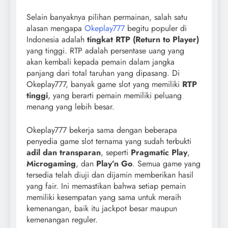
Selain banyaknya pilihan permainan, salah satu
alasan mengapa
Okeplay777
begitu populer di
Indonesia adalah
tingkat RTP (Return to Player)
yang tinggi. RTP adalah persentase uang yang
akan kembali kepada pemain dalam jangka
panjang dari total taruhan yang dipasang. Di
Okeplay777, banyak game slot yang memiliki
RTP
tinggi
, yang berarti pemain memiliki peluang
menang yang lebih besar.
Okeplay777 bekerja sama dengan beberapa
penyedia game slot ternama yang sudah terbukti
adil dan transparan
, seperti
Pragmatic Play
,
Microgaming
, dan
Play’n Go
. Semua game yang
tersedia telah diuji dan dijamin memberikan hasil
yang fair. Ini memastikan bahwa setiap pemain
memiliki kesempatan yang sama untuk meraih
kemenangan, baik itu jackpot besar maupun
kemenangan reguler.