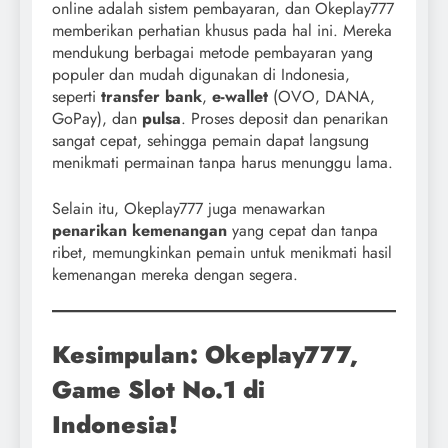
online adalah sistem pembayaran, dan Okeplay777
memberikan perhatian khusus pada hal ini. Mereka
mendukung berbagai metode pembayaran yang
populer dan mudah digunakan di Indonesia,
seperti
transfer bank
,
e-wallet
(OVO, DANA,
GoPay), dan
pulsa
. Proses deposit dan penarikan
sangat cepat, sehingga pemain dapat langsung
menikmati permainan tanpa harus menunggu lama.
Selain itu, Okeplay777 juga menawarkan
penarikan kemenangan
yang cepat dan tanpa
ribet, memungkinkan pemain untuk menikmati hasil
kemenangan mereka dengan segera.
Kesimpulan: Okeplay777,
Game Slot No.1 di
Indonesia!