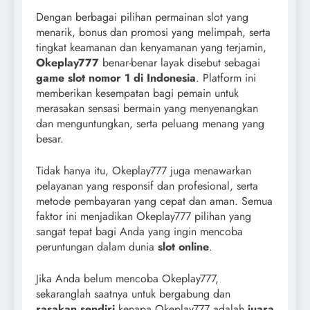
Dengan berbagai pilihan permainan slot yang
menarik, bonus dan promosi yang melimpah, serta
tingkat keamanan dan kenyamanan yang terjamin,
Okeplay777
benar-benar layak disebut sebagai
game slot nomor 1 di Indonesia
. Platform ini
memberikan kesempatan bagi pemain untuk
merasakan sensasi bermain yang menyenangkan
dan menguntungkan, serta peluang menang yang
besar.
Tidak hanya itu, Okeplay777 juga menawarkan
pelayanan yang responsif dan profesional, serta
metode pembayaran yang cepat dan aman. Semua
faktor ini menjadikan Okeplay777 pilihan yang
sangat tepat bagi Anda yang ingin mencoba
peruntungan dalam dunia
slot online
.
Jika Anda belum mencoba Okeplay777,
sekaranglah saatnya untuk bergabung dan
rasakan sendiri
kenapa Okeplay777 adalah
juara