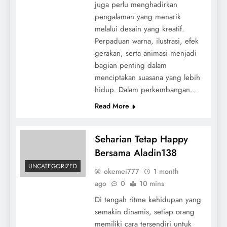
juga perlu menghadirkan
pengalaman yang menarik
melalui desain yang kreatif.
Perpaduan warna, ilustrasi, efek
gerakan, serta animasi menjadi
bagian penting dalam
menciptakan suasana yang lebih
hidup. Dalam perkembangan…
Read More
Seharian Tetap Happy
Bersama Aladin138
UNCATEGORIZED
okemei777
1 month
ago
0
10 mins
Di tengah ritme kehidupan yang
semakin dinamis, setiap orang
memiliki cara tersendiri untuk