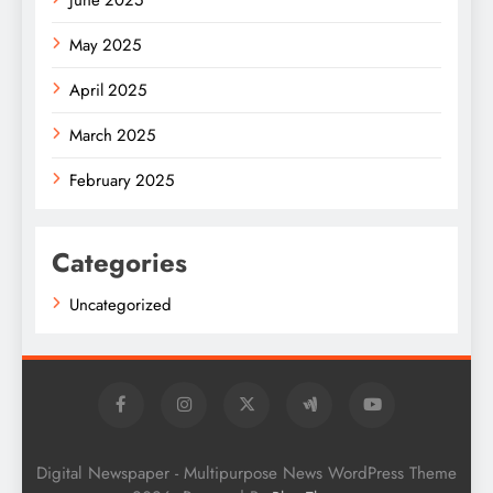
June 2025
May 2025
April 2025
March 2025
February 2025
Categories
Uncategorized
Digital Newspaper - Multipurpose News WordPress Theme