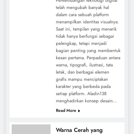
Perkembangan teknologi digital
telah mengubah banyak hal
dalam cara sebuah platform
menampilkan identitas visualnya.
Saat ini, tampilan yang menarik
tidak hanya berfungsi sebagai
pelengkap, tetapi menjadi
bagian penting yang membentuk
kesan pertama. Perpaduan antara
warna, tipografi, ilustrasi, tata
letak, dan berbagai elemen
grafis mampu menciptakan
karakter yang berbeda pada
setiap platform. Aladin138
menghadirkan konsep desain…
Read More
Warna Cerah yang