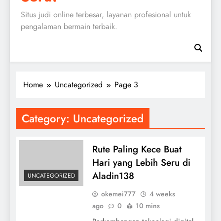
Situs judi online terbesar, layanan profesional untuk
pengalaman bermain terbaik.
Home
Uncategorized
Page 3
Category:
Uncategorized
Rute Paling Kece Buat
Hari yang Lebih Seru di
Aladin138
UNCATEGORIZED
okemei777
4 weeks
ago
0
10 mins