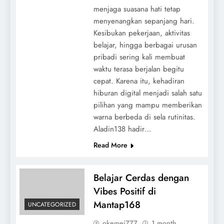
menjaga suasana hati tetap
menyenangkan sepanjang hari.
Kesibukan pekerjaan, aktivitas
belajar, hingga berbagai urusan
pribadi sering kali membuat
waktu terasa berjalan begitu
cepat. Karena itu, kehadiran
hiburan digital menjadi salah satu
pilihan yang mampu memberikan
warna berbeda di sela rutinitas.
Aladin138 hadir…
Read More
Belajar Cerdas dengan
Vibes Positif di
Mantap168
UNCATEGORIZED
okemei777
1 month