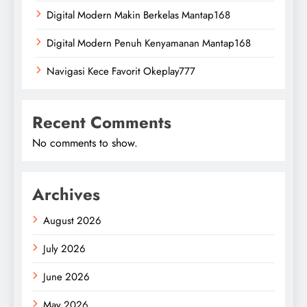
Digital Modern Makin Berkelas Mantap168
Digital Modern Penuh Kenyamanan Mantap168
Navigasi Kece Favorit Okeplay777
Recent Comments
No comments to show.
Archives
August 2026
July 2026
June 2026
May 2026