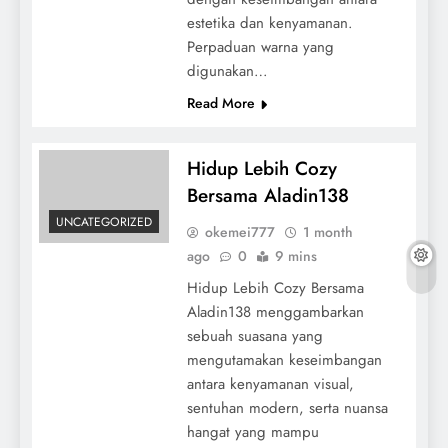
estetika dan kenyamanan.
Perpaduan warna yang
digunakan…
Read More
Hidup Lebih Cozy
Bersama Aladin138
UNCATEGORIZED
okemei777
1 month
ago
0
9 mins
Hidup Lebih Cozy Bersama
Aladin138 menggambarkan
sebuah suasana yang
mengutamakan keseimbangan
antara kenyamanan visual,
sentuhan modern, serta nuansa
hangat yang mampu