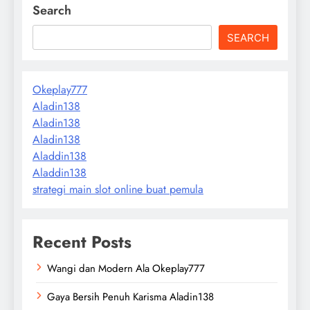
Search
SEARCH
Okeplay777
Aladin138
Aladin138
Aladin138
Aladdin138
Aladdin138
strategi main slot online buat pemula
Recent Posts
Wangi dan Modern Ala Okeplay777
Gaya Bersih Penuh Karisma Aladin138