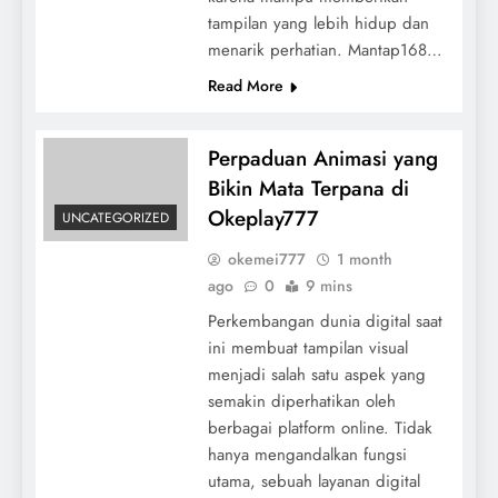
tampilan yang lebih hidup dan
menarik perhatian. Mantap168…
Read More
Perpaduan Animasi yang
Bikin Mata Terpana di
Okeplay777
UNCATEGORIZED
okemei777
1 month
ago
0
9 mins
Perkembangan dunia digital saat
ini membuat tampilan visual
menjadi salah satu aspek yang
semakin diperhatikan oleh
berbagai platform online. Tidak
hanya mengandalkan fungsi
utama, sebuah layanan digital